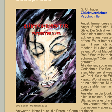
G. Umhauer
Glücksvernichter
Psychothriller
Angst. Immer diese s
Angst. Stock­dunkel
Stille. Der Schlaf ver
Kann nicht mehr den
auf, gehe ans Fenste
öffnen. Es ist immer 
warm. Traue mich nich
machen. Nur John, de
es gut. Wo ist Marcel
Papi? Warum ist mei
schwunden? Oder hab
geträumt?
Alle drohen, sogar m
Gedächtnis. Die Seel
sten. Aber sie ist we
wie Papi. So vie­le E
kaputt. Wo ist mein 
an zu schlottern. Mus
sonst stehlen sie mi
Gefühle.
Anziehen in der Dunk
alles in meinen Ruck
Blätter, wo alles drin
John versteht mich n
202 Seiten, München 2015
von neuem Fragen ab
Antworten. Nette Leute, die Daten in Com­puter tippen.