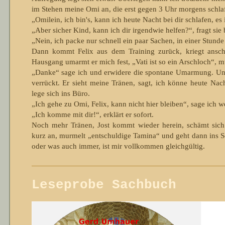
im Stehen meine Omi an, die erst gegen 3 Uhr morgens schla
„Omilein, ich bin's, kann ich heute Nacht bei dir schlafen, es i
„Aber sicher Kind, kann ich dir irgendwie hel­fen?“, fragt sie 
„Nein, ich packe nur schnell ein paar Sachen, in einer Stunde 
Dann kommt Felix aus dem Training zurück, kriegt an­sche
Hausgang umarmt er mich fest, „Vati ist so ein Arschloch“, 
„Danke“ sage ich und erwidere die spontane Um­armung. Und
ver­rückt. Er sieht meine Tränen, sagt, ich könne heute Na
lege sich ins Büro.
„Ich gehe zu Omi, Felix, kann nicht hier blei­ben“, sage ich 
„Ich komme mit dir!“, erklärt er sofort.
Noch mehr Tränen, Jost kommt wieder herein, schämt sich
kurz an, murmelt „ent­schuldige Tamina“ und geht dann ins S
oder was auch immer, ist mir voll­kommen gleich­gültig.
Leseprobe Sachbuch