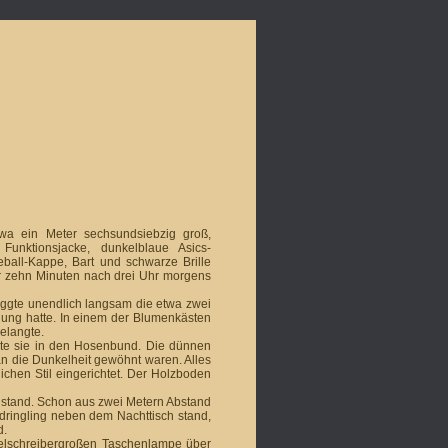
wa ein Meter sechs­undsiebzig groß,
 Funktionsjacke, dunkelblaue Asics-
ball-Kappe, Bart und schwar­ze Brille
ähr zehn Minuten nach drei Uhr morgens
 joggte unendlich langsam die etwa zwei
ng hatte. In einem der Blu­men­kästen
elangte.
kte sie in den Hosenbund. Die dünnen
n die Dun­kel­heit gewöhnt waren. Alles
chen Stil ein­ge­richtet. Der Holz­boden
n stand. Schon aus zwei Metern Ab­stand
dringling neben dem Nachttisch stand,
d.
ugelschreibergroßen Taschenlampe über