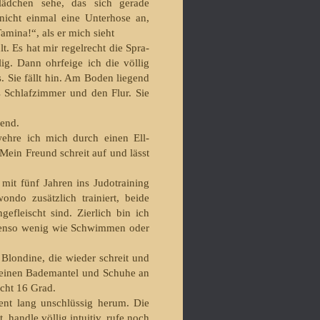
äd­chen sehe, das sich gerade
 nicht einmal eine Unter­hose an,
­mi­na!“, als er mich sieht
. Es hat mir regelrecht die Spra­
g. Dann ohrfeige ich die völ­lig
ts. Sie fällt hin. Am Boden liegend
s Schlafzimmer und den Flur. Sie
fend.
ehre ich mich durch einen Ell­
Mein Freund schreit auf und lässt
mit fünf Jahren ins Judo­training
do zusätzlich trainiert, beide
efleischt sind. Zierlich bin ich
benso wenig wie Schwim­men oder
 Blondine, die wieder schreit und
ht einen Bademantel und Schuhe an
eicht 16 Grad.
t lang unschlüssig herum. Die
 handle völlig intuitiv, rufe noch