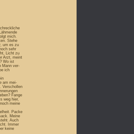
chreckliche
. Lähmende
folgt mich.
ken. Stehe
r, um es zu
noch sehr
t, Licht zu
r Arzt, meint
? Wo ist
n Mann ver­
e ich
ein
e am mei­
g. Verschollen
rinnerungen
Leben? Fange
s weg hier,
r noch meine
elheit. Packe
sack. Meine
 steht. Auch
icht. Immer
er keine