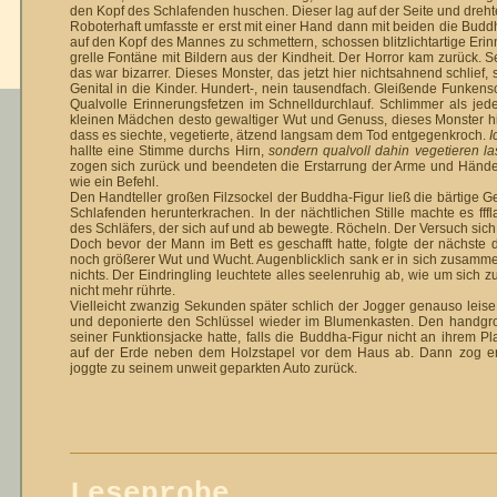
den Kopf des Schlafenden huschen. Dieser lag auf der Seite und dreh
Roboterhaft umfasste er erst mit einer Hand dann mit beiden die Buddh
auf den Kopf des Mannes zu schmettern, schossen blitzlichtartige Eri
grelle Fontäne mit Bildern aus der Kindheit. Der Horror kam zurück.
das war bizarrer. Dieses Monster, das jetzt hier nichts­ah­nend schlief,
Genital in die Kinder. Hundert-, nein tausend­fach. Glei­ßende Fun­ken­
Qualvolle Erinnerungsfetzen im Schnell­durch­lauf. Schlimmer als je
kleinen Mädchen desto gewaltiger Wut und Ge­nuss, dieses Monster hi
dass es siechte, vegetierte, ätzend langsam dem Tod entgegenkroch.
I
hallte eine Stimme durchs Hirn,
sondern qualvoll dahin vegetieren l
zogen sich zurück und beendeten die Er­starrung der Arme und Hände.
wie ein Befehl.
Den Handteller großen Filzsockel der Buddha-Figur ließ die bärtige Ge
Schlafenden herunter­krachen. In der nächtlichen Stille machte es ff
des Schläfers, der sich auf und ab bewegte. Rö­cheln. Der Versuch sich
Doch bevor der Mann im Bett es geschafft hatte, folgte der nä­chste
noch größerer Wut und Wucht. Augenblicklich sank er in sich zusammen
nichts. Der Eindringling leuchtete alles seelenruhig ab, wie um sich 
nicht mehr rührte.
Vielleicht zwanzig Sekunden später schlich der Jogger ge­nauso le
und de­ponierte den Schlüssel wieder im Blumenkasten. Den hand­gro
seiner Funk­tions­jacke hatte, falls die Buddha-Figur nicht an ihrem P
auf der Erde neben dem Holzstapel vor dem Haus ab. Dann zog er
joggte zu seinem unweit ge­parkten Auto zurück.
Leseprobe