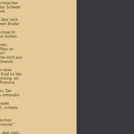
r schwaches
 das Schwein
York…
e über mich
inem Bruder
schnarcht.
se Sohlen.
keln.
lles ist
en?
iche mich aus
 „buenas
n einer
 Kopf ist das
 Ahnung, wo
,. Pomona
en. Der
s mittendrin
wolle.
ß, schlank,
nisches
musste.“
n, aber mein