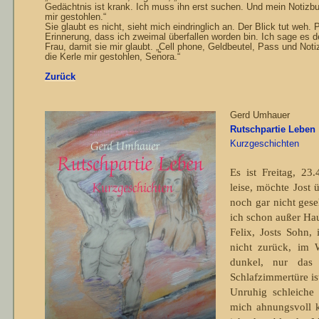
Gedächtnis ist krank. Ich muss ihn erst suchen. Und mein Notizb
mir gestohlen.“
Sie glaubt es nicht, sieht mich eindringlich an. Der Blick tut weh. P
Erinnerung, dass ich zwei­mal überfallen worden bin. Ich sage es de
Frau, damit sie mir glaubt. „Cell phone, Geldbeutel, Pass und Not
die Kerle mir gestohlen, Sen͂­ora.“
Zurück
Gerd Umhauer
Rutschpartie Leben
Kurzgeschichten
Es ist Freitag, 23
leise, möchte Jost 
noch gar nicht gese
ich schon außer Ha
Felix, Josts Sohn, 
nicht zu­rück, im
dunkel, nur das 
Schlafzimmer­türe is
Unruhig schleiche
mich ahnungs­voll 