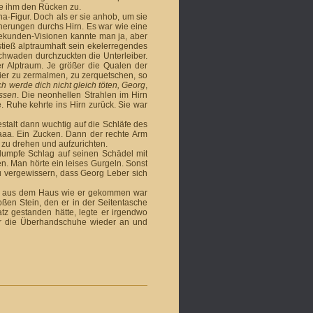
te ihm den Rücken zu.
a-Figur. Doch als er sie anhob, um sie
nnerungen durchs Hirn. Es war wie eine
 Sekunden-Visionen kannte man ja, aber
 stieß alptraumhaft sein ekeler­regendes
schwaden durchzuckten die Unter­leiber.
der Alptraum. Je größer die Qualen der
er zu zermalmen, zu zer­quet­schen, so
ch werde dich nicht gleich töten, Georg
,
assen
. Die neonhellen Strah­len im Hirn
 Ruhe kehrte ins Hirn zurück. Sie war
stalt dann wuchtig auf die Schlä­fe des
flaaa. Ein Zucken. Dann der rechte Arm
 zu drehen und auf­zurichten.
 dumpfe Schlag auf seinen Schädel mit
. Man hör­te ein leises Gurgeln. Sonst
zu vergewissern, dass Georg Leber sich
ise aus dem Haus wie er gekommen war
ßen Stein, den er in der Seitentasche
latz gestanden hätte, legte er irgendwo
 die Über­hand­schuhe wieder an und