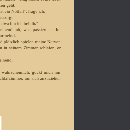
fen geht.
st ein Notfall“, frage ich.
besorgt.
etwa bin ich bei dir.“
inend mit, was passiert ist. Im
murmelnd.
 plötzlich spielen meine Ner­ven
cht in seinem Zimmer schlafen, er
weinend.
 wahrscheinlich, guckt mich nur
chlaf­zimmer, um sich anzu­ziehen