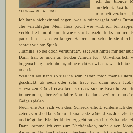
ich das blonde M
ankleidet. Jost hat
234 Seiten, München 2014
murmelt verdutzt „Ta
Ich kann nicht einmal sagen, was in mir vorgeht außer Tumult
che verschlagen. Mein Herz pocht wie wild, ich bin zappeli
verblüffte Frau, die mich wie erstarrt ansieht, links und rech
packe ich sie an den langen Haaren und schleife sie durch
schreit wie am Spieß.
„Tamina, so sei doch vernünftig“, sagt Jost hinter mir her lau
Dann hält er mich an beiden Armen fest. Unwillkürlich w
bogenschlag nach hinten, ohne recht zu wissen, was ich tue. 
mich los.
Weil ich als Kind so zierlich war, haben mich meine Eltern 
geschickt, ab neun oder zehn habe ich dann noch Taekwon
schwarzen Gürtel erworben, so dass solche Reaktionen eing
immer noch, aber zehn Jahre Kampf­technik verlernt man e
Geige spielen.
Noch ehe Jost sich von dem Schreck erholt, schleife ich die
zetert, vor die Haustüre und knalle sie wütend zu. Jost zie
und trägt ihre Kleider hinterher, geht raus zu ihr. Es hat viell
Dann komme ich erst zum Nachdenken, stehe einen Momen
Aufregung legt sich etwas. Überlegen kann ich trotzdem nicht,