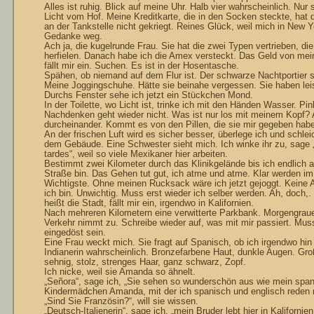
Alles ist ruhig. Blick auf meine Uhr. Halb vier wahr­scheinlich. Nu
Licht vom Hof. Meine Kreditkarte, die in den Socken steckte, hat
an der Tankstelle nicht gekriegt. Reines Glück, weil mich in New 
Gedanke weg.
Ach ja, die kugelrunde Frau. Sie hat die zwei Typen vertrieben, di
herfielen. Danach habe ich die Amex versteckt. Das Geld von me
fällt mir ein. Suchen. Es ist in der Hosen­tasche.
Spähen, ob niemand auf dem Flur ist. Der schwarze Nacht­portier 
Meine Joggingschuhe. Hätte sie beinahe ver­ges­sen. Sie haben lei
Durchs Fen­ster sehe ich jetzt ein Stückchen Mond.
In der Toilette, wo Licht ist, trinke ich mit den Händen Wasser. Pin
Nachdenken geht wieder nicht. Was ist nur los mit meinem Kopf? A
durcheinander. Kommt es von den Pillen, die sie mir gegeben hab
An der frischen Luft wird es sicher besser, überlege ich und schle
dem Gebäude. Eine Schwester sieht mich. Ich winke ihr zu, sage
tardes“, weil so viele Mexi­kaner hier arbeiten.
Bestimmt zwei Kilometer durch das Klinikgelände bis ich endlich a
Straße bin. Das Gehen tut gut, ich atme und atme. Klar werden im
Wichtigste. Ohne meinen Rucksack wäre ich jetzt gejoggt. Keine
ich bin. Unwichtig. Muss erst wieder ich selber werden. Ah, doch
heißt die Stadt, fällt mir ein, irgendwo in Kalifornien.
Nach mehreren Kilo­metern eine verwitterte Parkbank. Morgengrau
Verkehr nimmt zu. Schrei­be wieder auf, was mit mir passiert. Mus
eingedöst sein.
Eine Frau weckt mich. Sie fragt auf Spanisch, ob ich irgend­wo hin 
Indianerin wahrscheinlich. Bronze­­farbene Haut, dunkle Augen. Gro
sehnig, stolz, stren­ges Haar, ganz schwarz, Zopf.
Ich nicke, weil sie Aman­da so ähnelt.
„Señora“, sage ich, „Sie sehen so wunderschön aus wie mein spa
Kindermädchen Amanda, mit der ich spanisch und englisch reden 
„Sind Sie Französin?“, will sie wissen.
„Deutsch-Italienerin“, sage ich, „mein Bruder lebt hier in Kalifornie