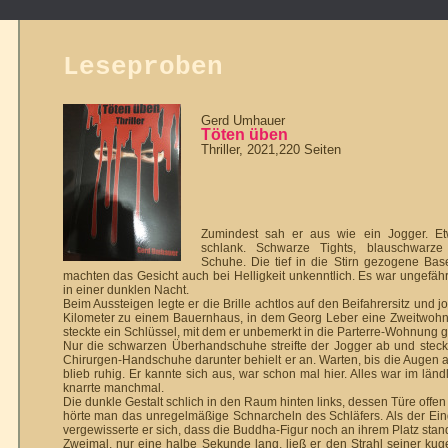
Leseproben
Gerd Umhauer
Töten üben
Thriller, 2021,220 Seiten
Zumindest sah er aus wie ein Jogger. Et
schlank. Schwarze Tights, blau­schwarze
Schuhe. Die tief in die Stirn gezogene Base
mach­ten das Gesicht auch bei Helligkeit un­kenntlich. Es war ungef
in einer dunklen Nacht.
Beim Aussteigen legte er die Brille achtlos auf den Bei­fahrersitz und
Kilo­meter zu einem Bauernhaus, in dem Georg Leber eine Zweitwohnu
steckte ein Schlüssel, mit dem er unbemerkt in die Parterre-Wohnung g
Nur die schwarzen Überhandschuhe streifte der Jogger ab und stec
Chirurgen-Hand­schuhe darunter behielt er an. Warten, bis die Augen a
blieb ruhig. Er kannte sich aus, war schon mal hier. Alles war im ländli
knarrte manchmal.
Die dunkle Gestalt schlich in den Raum hinten links, dessen Türe offe
hörte man das unregelmäßige Schnarcheln des Schläfers. Als der Ein­
vergewisserte er sich, dass die Buddha-Figur noch an ihrem Platz stan
Zweimal, nur eine halbe Sekunde lang, ließ er den Strahl seiner k